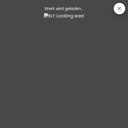
Werk wird geladen...