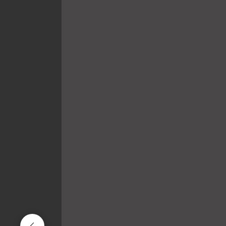
W
W
W
W
W
W
W
W
W
W
W
W
W
W
W
W
W
W
W
W
W
W
W
e
e
e
e
e
e
e
e
e
e
e
e
e
e
e
e
e
e
e
e
e
e
e
r
r
r
r
r
r
r
r
r
r
r
r
r
r
r
r
r
r
r
r
r
r
r
k
k
k
k
k
k
k
k
k
k
k
k
k
k
k
k
k
k
k
k
k
k
k
e
e
e
e
e
e
e
e
e
e
e
e
e
e
e
e
e
e
e
e
e
e
e