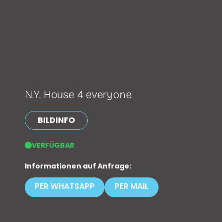
N.Y. House 4 everyone
BILDINFO
VERFÜGBAR
Informationen auf Anfrage:
PER WHATSAPP
PER MAIL