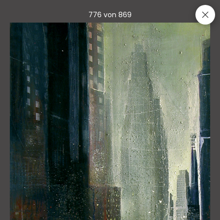
776 von 869