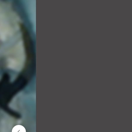
W
W
W
W
W
W
W
W
W
W
W
W
W
W
W
W
W
W
W
W
W
W
W
e
e
e
e
e
e
e
e
e
e
e
e
e
e
e
e
e
e
e
e
e
e
e
r
r
r
r
r
r
r
r
r
r
r
r
r
r
r
r
r
r
r
r
r
r
r
k
k
k
k
k
k
k
k
k
k
k
k
k
k
k
k
k
k
k
k
k
k
k
e
e
e
e
e
e
e
e
e
e
e
e
e
e
e
e
e
e
e
e
e
e
e