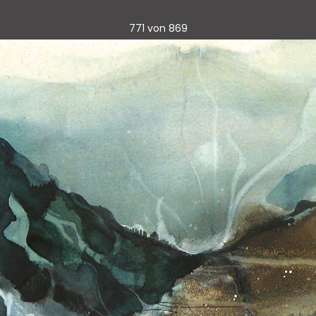
771 von 869