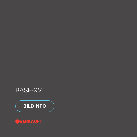
BASF-XV
BILDINFO
VERKAUFT