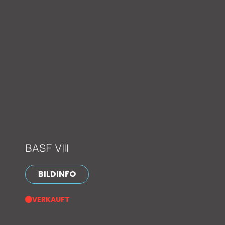
BASF VIII
BILDINFO
VERKAUFT