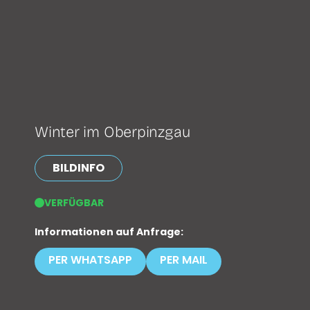
Winter im Oberpinzgau
BILDINFO
VERFÜGBAR
Informationen auf Anfrage:
PER WHATSAPP
PER MAIL