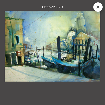
866 von 870