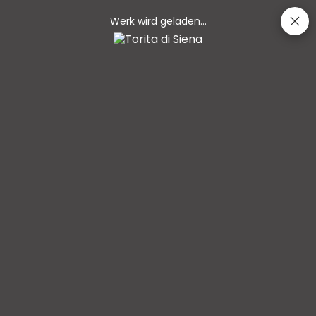
Werk wird geladen...