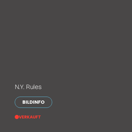
N.Y. Rules
BILDINFO
VERKAUFT