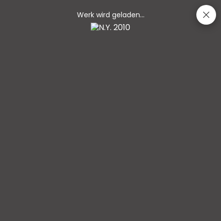
Werk wird geladen...