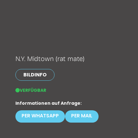
N.Y. Midtown (rat mate)
BILDINFO
VERFÜGBAR
Informationen auf Anfrage:
PER WHATSAPP
PER MAIL