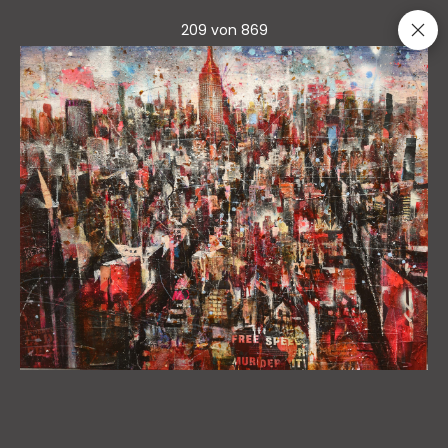
209 von 869