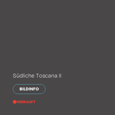
Südliche Toscana II
BILDINFO
VERKAUFT