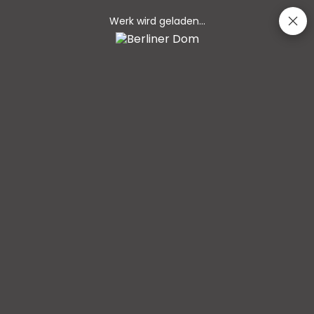
Werk wird geladen...