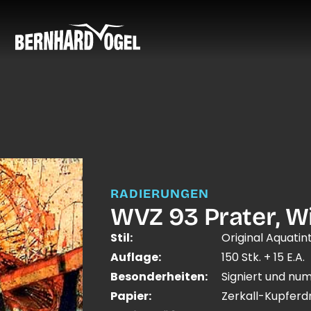
RADIERUNGEN
WVZ 93 Prater, W
Stil:
Original Aquatin
Auflage:
150 Stk. + 15 E.A.
Besonderheiten:
Signiert und nu
Papier:
Zerkall-Kupfer