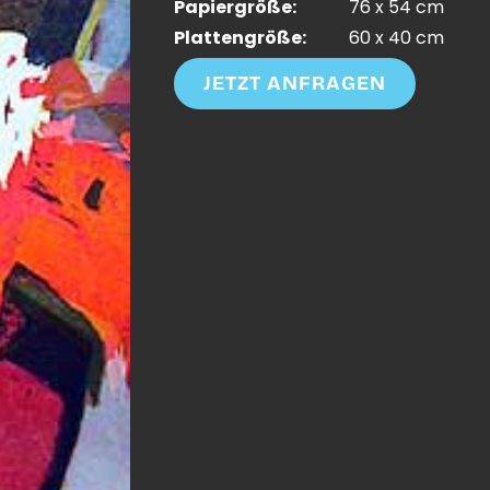
Papiergröße:
76 x 54 cm
Plattengröße:
60 x 40 cm
JETZT ANFRAGEN