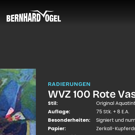
RADIERUNGEN
WVZ 100 Rote Va
Stil:
Original Aquatin
Auflage:
75 Stk. + 8 E.A.
Besonderheiten:
Signiert und nu
Papier:
Zerkall-Kupfer