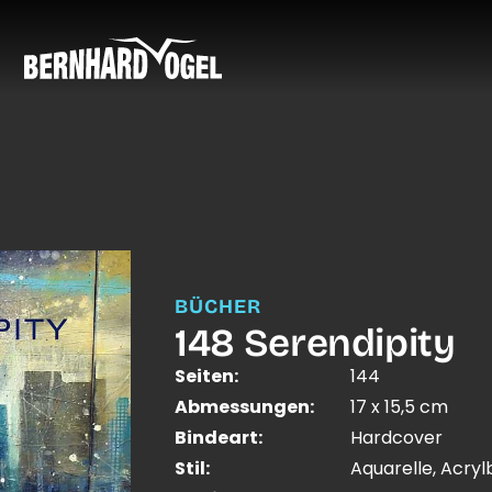
BÜCHER
148 Serendipity
Seiten:
144
Abmessungen:
17 x 15,5 cm
Bindeart:
Hardcover
Stil:
Aquarelle, Acrylb