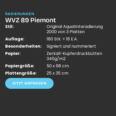
RADIERUNGEN
WVZ 89 Piemont
Stil:
Original Aquatintaradierung
2000 von 3 Platten
Auflage:
180 Stk. + 18 E.A.
Besonderheiten:
Signiert und nummeriert
Papier:
Zerkall-Kupferdruckbütten
340g/m2
Papiergröße:
50 x 68 cm
Plattengröße:
25 x 35 cm
JETZT ANFRAGEN