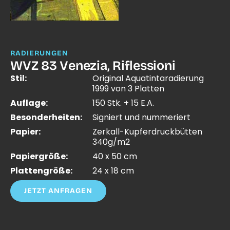
RADIERUNGEN
WVZ 83 Venezia, Riflessioni
Stil:
Original Aquatintaradierung
1999 von 3 Platten
Auflage:
150 Stk. + 15 E.A.
Besonderheiten:
Signiert und nummeriert
Papier:
Zerkall-Kupferdruckbütten
340g/m2
Papiergröße:
40 x 50 cm
Plattengröße:
24 x 18 cm
JETZT ANFRAGEN