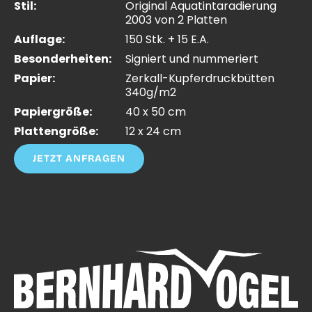
Stil:
Original Aquatintaradierung
2003 von 2 Platten
Auflage:
150 Stk. + 15 E.A.
Besonderheiten:
Signiert und nummeriert
Papier:
Zerkall-Kupferdruckbütten
340g/m2
Papiergröße:
40 x 50 cm
Plattengröße:
12 x 24 cm
JETZT ANFRAGEN