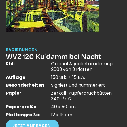
RADIERUNGEN
WVZ 120 Ku´damm bei Nacht
Stil:
Original Aquatintaradierung
2003 von 3 Platten
Auflage:
150 Stk. + 15 E.A.
Besonderheiten:
Signiert und nummeriert
Papier:
Zerkall-Kupferdruckbütten
340g/m2
Papiergröße:
40 x 50 cm
Plattengröße:
12 x 15 cm
JETZT ANFRAGEN