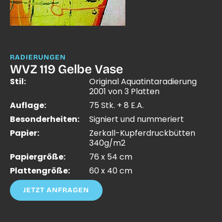
RADIERUNGEN
WVZ 119 Gelbe Vase
Stil:
Original Aquatintaradierung
2001 von 3 Platten
Auflage:
75 Stk. + 8 E.A.
Besonderheiten:
Signiert und nummeriert
Papier:
Zerkall-Kupferdruckbütten
340g/m2
Papiergröße:
76 x 54 cm
Plattengröße:
60 x 40 cm
JETZT ANFRAGEN