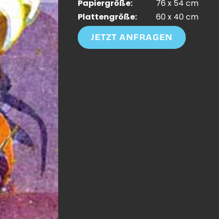
Papiergröße:
76 x 54 cm
Plattengröße:
60 x 40 cm
JETZT ANFRAGEN