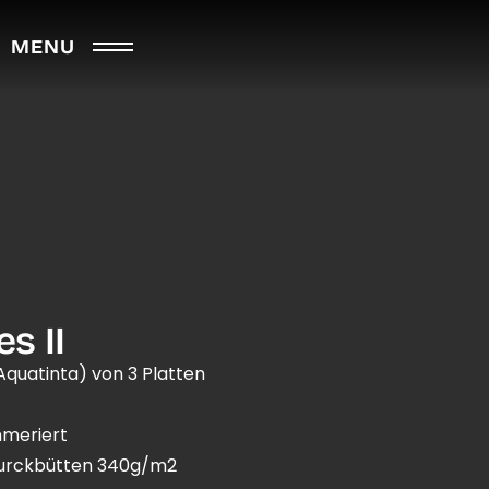
MENU
s II
Aquatinta) von 3 Platten
mmeriert
durckbütten 340g/m2