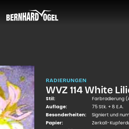
RADIERUNGEN
WVZ 114 White Lilie
Stil:
Farbradierung (
Auflage:
75 Stk. + 8 E.A.
Besonderheiten:
Signiert und nu
Papier:
Zerkall-Kupfer