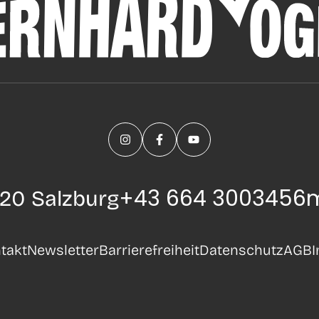
+43 664 3003456
m
20 Salzburg
takt
Newsletter
Barrierefreiheit
Datenschutz
AGB