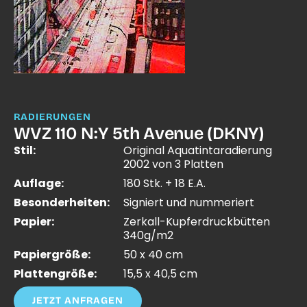
RADIERUNGEN
WVZ 110 N:Y 5th Avenue (DKNY)
Stil:
Original Aquatintaradierung
2002 von 3 Platten
Auflage:
180 Stk. + 18 E.A.
Besonderheiten:
Signiert und nummeriert
Papier:
Zerkall-Kupferdruckbütten
340g/m2
Papiergröße:
50 x 40 cm
Plattengröße:
15,5 x 40,5 cm
JETZT ANFRAGEN