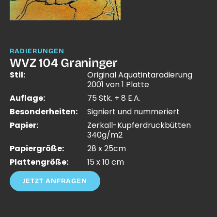
RADIERUNGEN
WVZ 104 Graninger
Stil:
Original Aquatintaradierung
2001 von 1 Platte
Auflage:
75 Stk. + 8 E.A.
Besonderheiten:
Signiert und nummeriert
Papier:
Zerkall-Kupferdruckbütten
340g/m2
Papiergröße:
28 x 25cm
Plattengröße:
15 x 10 cm
JETZT ANFRAGEN