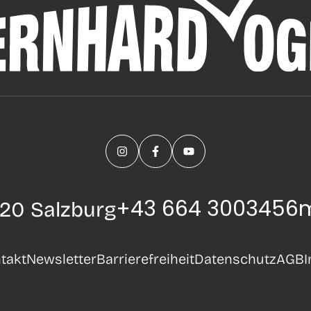
+43 664 3003456
m
20 Salzburg
takt
Newsletter
Barrierefreiheit
Datenschutz
AGB