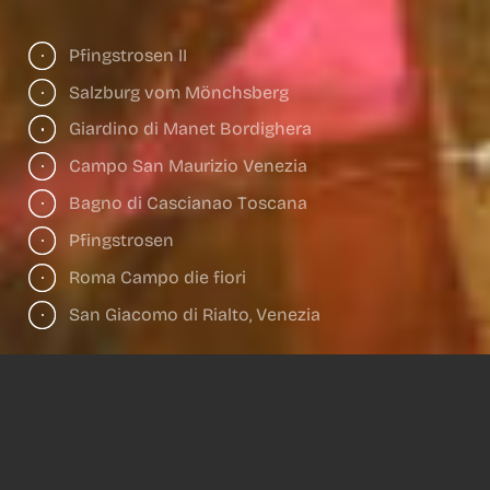
Pfingstrosen II
Salzburg vom Mönchsberg
Giardino di Manet Bordighera
Campo San Maurizio Venezia
Bagno di Cascianao Toscana
Pfingstrosen
Roma Campo die fiori
San Giacomo di Rialto, Venezia
Der Zufall des Unerwarteten. Und der
Sweet Spot der Serendipität. Kunst im
Spannungsfeld zwischen Intuition und