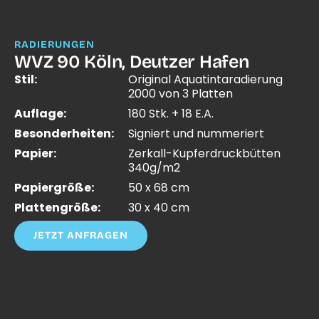
RADIERUNGEN
WVZ 90 Köln, Deutzer Hafen
Stil:
Original Aquatintaradierung
2000 von 3 Platten
Auflage:
180 Stk. + 18 E.A.
Besonderheiten:
Signiert und nummeriert
Papier:
Zerkall-Kupferdruckbütten
340g/m2
Papiergröße:
50 x 68 cm
Plattengröße:
30 x 40 cm
JETZT ANFRAGEN