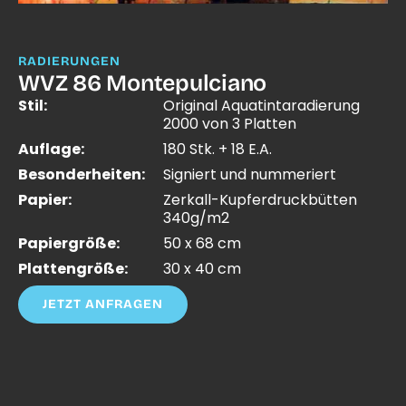
RADIERUNGEN
WVZ 86 Montepulciano
Stil:
Original Aquatintaradierung
2000 von 3 Platten
Auflage:
180 Stk. + 18 E.A.
Besonderheiten:
Signiert und nummeriert
Papier:
Zerkall-Kupferdruckbütten
340g/m2
Papiergröße:
50 x 68 cm
Plattengröße:
30 x 40 cm
JETZT ANFRAGEN