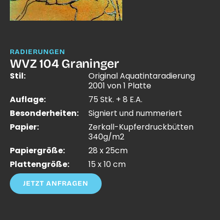
RADIERUNGEN
WVZ 104 Graninger
Stil:
Original Aquatintaradierung
2001 von 1 Platte
Auflage:
75 Stk. + 8 E.A.
Besonderheiten:
Signiert und nummeriert
Papier:
Zerkall-Kupferdruckbütten
340g/m2
Papiergröße:
28 x 25cm
Plattengröße:
15 x 10 cm
JETZT ANFRAGEN