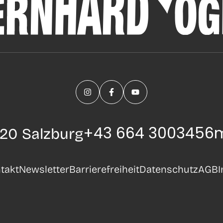
+43 664 3003456
m
20 Salzburg
takt
Newsletter
Barrierefreiheit
Datenschutz
AGB