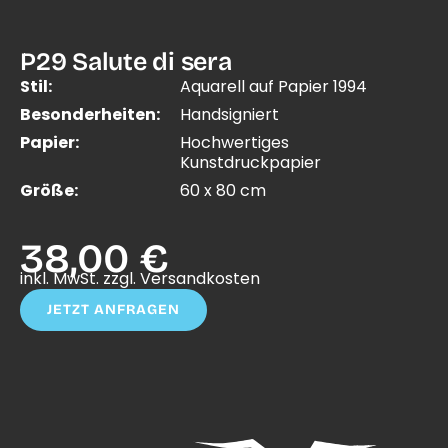
P29 Salute di sera
Stil:
Aquarell auf Papier 1994
Besonderheiten:
Handsigniert
Papier:
Hochwertiges
Kunstdruckpapier
Größe:
60 x 80 cm
38,00 €
inkl. MwSt. zzgl. Versandkosten
JETZT ANFRAGEN