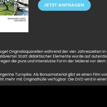
JETZT ANFRAGEN
ogel Originalaquarellen während der vier Jahreszeiten 
Waldviertel. Statt didaktischer Elemente wurde auf auten
regen die pure und intensivste Form der Malerei vor dem
ine Turnpike. Als Bonusmaterial gibt es einen Film von 1
 mehr mit Originalhülle verfügbar. Die DVD wird in einer 