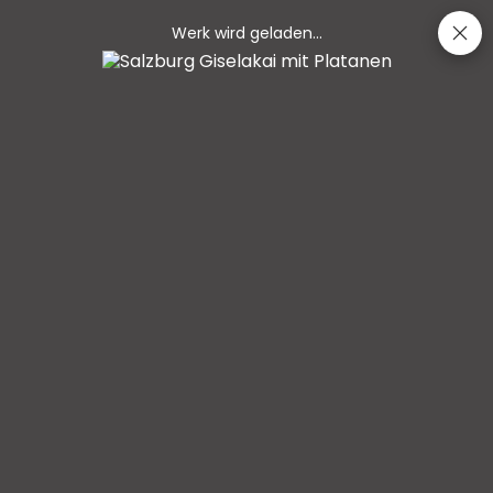
Werk wird geladen...