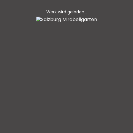
Werk wird geladen...