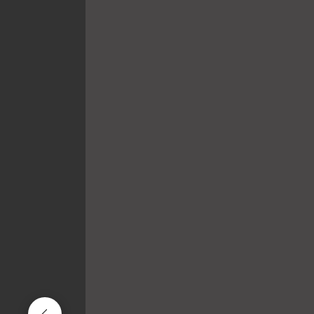
W
W
W
W
W
W
W
W
W
W
W
W
W
W
W
W
W
W
W
W
W
W
W
e
e
e
e
e
e
e
e
e
e
e
e
e
e
e
e
e
e
e
e
e
e
e
r
r
r
r
r
r
r
r
r
r
r
r
r
r
r
r
r
r
r
r
r
r
r
k
k
k
k
k
k
k
k
k
k
k
k
k
k
k
k
k
k
k
k
k
k
k
e
e
e
e
e
e
e
e
e
e
e
e
e
e
e
e
e
e
e
e
e
e
e