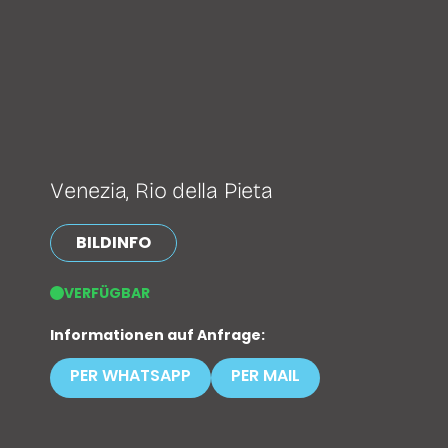
Venezia, Rio della Pieta
BILDINFO
VERFÜGBAR
Informationen auf Anfrage:
PER WHATSAPP
PER MAIL