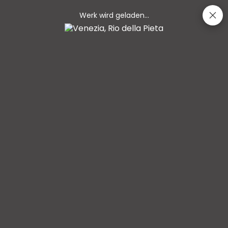
Werk wird geladen...