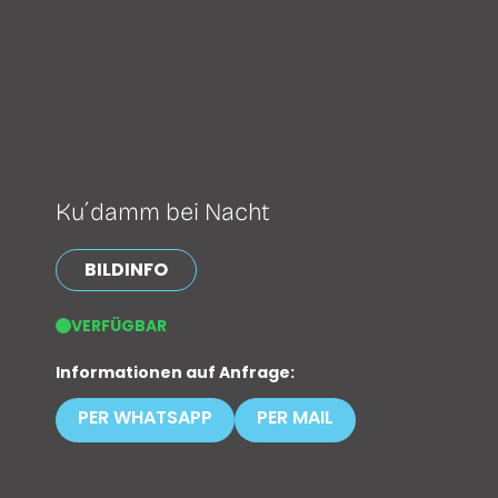
Ku´damm bei Nacht
BILDINFO
VERFÜGBAR
Informationen auf Anfrage:
PER WHATSAPP
PER MAIL