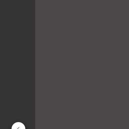
W
W
W
W
W
W
W
W
W
W
W
W
W
W
W
W
W
W
W
W
W
W
W
e
e
e
e
e
e
e
e
e
e
e
e
e
e
e
e
e
e
e
e
e
e
e
r
r
r
r
r
r
r
r
r
r
r
r
r
r
r
r
r
r
r
r
r
r
r
k
k
k
k
k
k
k
k
k
k
k
k
k
k
k
k
k
k
k
k
k
k
k
e
e
e
e
e
e
e
e
e
e
e
e
e
e
e
e
e
e
e
e
e
e
e